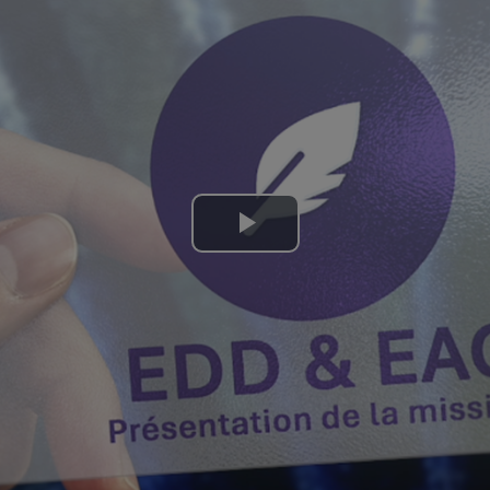
Lire
la
vidéo