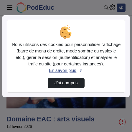
PodEduc
Rechercher
Accueil
Vidéos
Domaine EAC : arts visuels
Nous utilisons des cookies pour personnaliser l’affichage
(barre de menu de droite, mode sombre ou dyslexie
etc.), gérer la session (authentification) et analyser le
trafic du site (pour certaines instances).
En savoir plus
Lire
J’ai compris
la
vidéo
Domaine EAC : arts visuels
13 février 2026