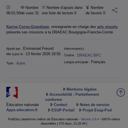
Durée :
Nombre
Nombre d’ajouts dans
Nombre
00:01:50
de vues 31
une liste de lecture
0
de favoris
0
Karine Cornu-Grandjean
,
enseignante en charge des
arts visuels
,
présente ses missions à la DRAEAC Bourgogne-Franche-Comté.
Informations
Emmanuel Freund
Ajouté par :
Intervenant(s) :
13 février 2026 19:55
Mis à jour le :
DRAEAC-BFC
Chaîne :
Français
Langue principale :
Autre
Type :
Mentions légales
Accessibilité : Partiellement
conforme
Éducation nationale
Contact
Notes de version
Apps.education.fr
ESUP-Portail
Projet Esup-Pod
PodEduc plateforme vidéos de Éducation nationale -
Version 3.8.4
- 69576 vidéos
disponibles [ 470 days, 21:26:48 ]