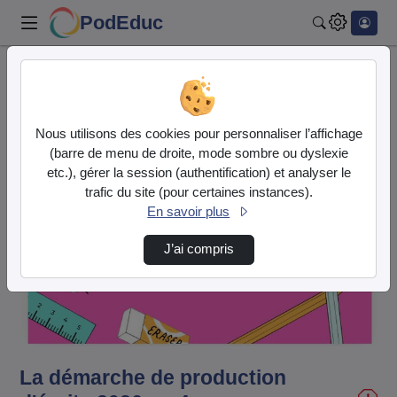
PodEduc
Rechercher
Accueil
Vidéos
La démarche de production d'écrits 2026.mp4
Nous utilisons des cookies pour personnaliser l’affichage
(barre de menu de droite, mode sombre ou dyslexie
etc.), gérer la session (authentification) et analyser le
trafic du site (pour certaines instances).
En savoir plus
J’ai compris
Lire
la
vidéo
La démarche de production