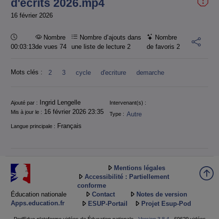
d'écrits 2026.mp4
16 février 2026
Durée :
Nombre
Nombre d’ajouts dans
Nombre
00:03:13
de vues 74
une liste de lecture
2
de favoris
2
Mots clés :
2
3
cycle
d'ecriture
demarche
Informations
Ingrid Lengelle
Ajouté par :
Intervenant(s) :
16 février 2026 23:35
Mis à jour le :
Autre
Type :
Français
Langue principale :
Mentions légales
Accessibilité : Partiellement
conforme
Éducation nationale
Contact
Notes de version
Apps.education.fr
ESUP-Portail
Projet Esup-Pod
PodEduc plateforme vidéos de Éducation nationale -
Version 3.8.4
- 69629 vidéos