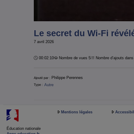
Le secret du Wi-Fi révé
7 avril 2026
Durée :
00:02:10
Nombre de vues 5
Nombre d’ajouts dans 
Informations
Philippe Perennes
Ajouté par :
Autre
Type :
Mentions légales
Accessibil
Éducation nationale
Apps.education.fr