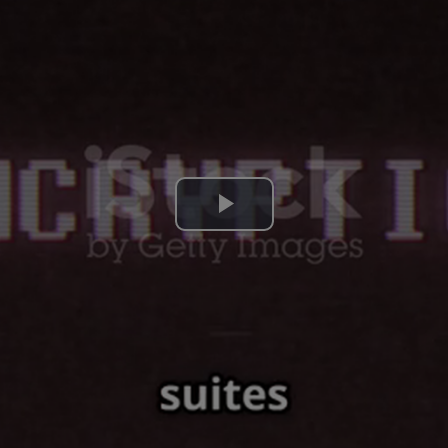
Lire
la
vidéo