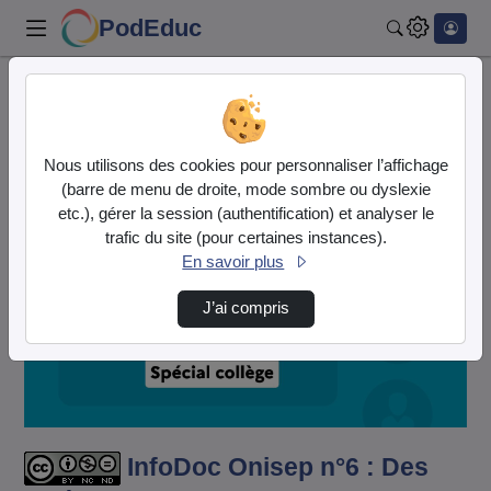
PodEduc
Rechercher
Accueil
Vidéos
InfoDoc Onisep n°6 : Des repères et des ress…
Nous utilisons des cookies pour personnaliser l’affichage
(barre de menu de droite, mode sombre ou dyslexie
etc.), gérer la session (authentification) et analyser le
trafic du site (pour certaines instances).
En savoir plus
J’ai compris
Lire
la
vidéo
InfoDoc Onisep n°6 : Des