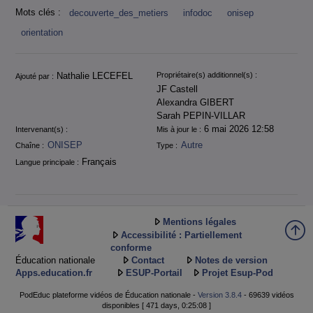
Mots clés :
decouverte_des_metiers
infodoc
onisep
orientation
Informations
Nathalie LECEFEL
Propriétaire(s) additionnel(s) :
Ajouté par :
JF Castell
Alexandra GIBERT
Sarah PEPIN-VILLAR
6 mai 2026 12:58
Intervenant(s) :
Mis à jour le :
ONISEP
Autre
Chaîne :
Type :
Français
Langue principale :
Mentions légales
Accessibilité : Partiellement
conforme
Éducation nationale
Contact
Notes de version
Apps.education.fr
ESUP-Portail
Projet Esup-Pod
PodEduc plateforme vidéos de Éducation nationale -
Version 3.8.4
- 69639 vidéos
disponibles [ 471 days, 0:25:08 ]