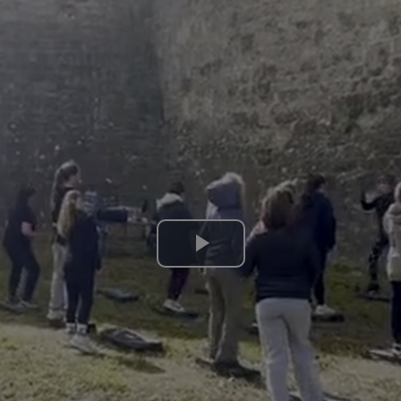
Lire
la
vidéo