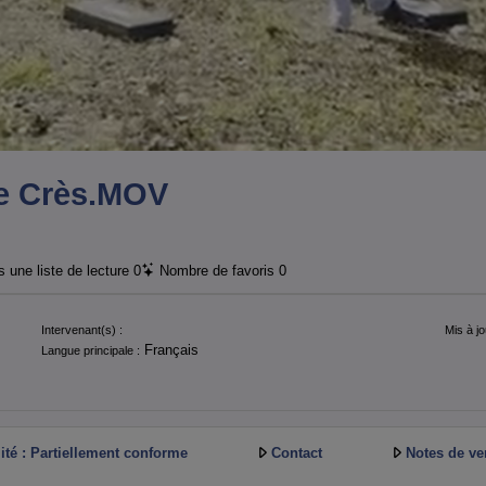
Le Crès.MOV
 une liste de lecture
0
Nombre de favoris
0
Intervenant(s) :
Mis à jo
Français
Langue principale :
ité : Partiellement conforme
Contact
Notes de ve