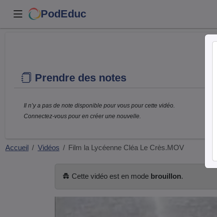
PodEduc
Prendre des notes
Il n’y a pas de note disponible pour vous pour cette vidéo.
Connectez-vous pour en créer une nouvelle.
Accueil
Vidéos
Film la Lycéenne Cléa Le Crès.MOV
Cette vidéo est en mode
brouillon
.