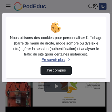
PodEduc
Rechercher
Accueil
Vidéos
L'avenir numérique de nos cités : pour une v…
Nous utilisons des cookies pour personnaliser l’affichage
(barre de menu de droite, mode sombre ou dyslexie
Cette vidéo est en mode
brouillon
.
etc.), gérer la session (authentification) et analyser le
trafic du site (pour certaines instances).
En savoir plus
J’ai compris
Lire
la