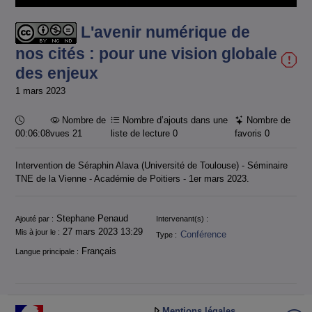
vidéo
L'avenir numérique de
nos cités : pour une vision globale
des enjeux
1 mars 2023
Durée :
Nombre de
Nombre d’ajouts dans une
Nombre de
00:06:08
vues 21
liste de lecture
0
favoris
0
Intervention de Séraphin Alava (Université de Toulouse) - Séminaire
TNE de la Vienne - Académie de Poitiers - 1er mars 2023.
Informations
Stephane Penaud
Ajouté par :
Intervenant(s) :
27 mars 2023 13:29
Mis à jour le :
Conférence
Type :
Français
Langue principale :
Mentions légales