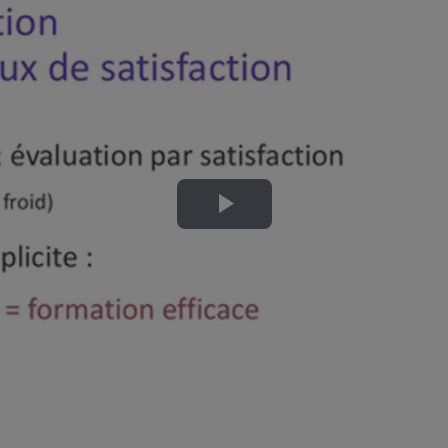
Lire
la
vidéo