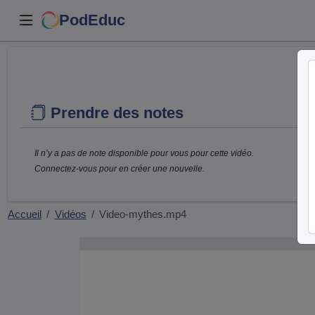
PodEduc
Prendre des notes
Il n’y a pas de note disponible pour vous pour cette vidéo.
Connectez-vous pour en créer une nouvelle.
Accueil
Vidéos
Video-mythes.mp4