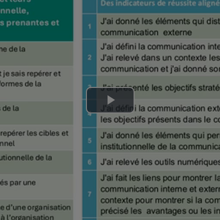
Lire
la
vidéo