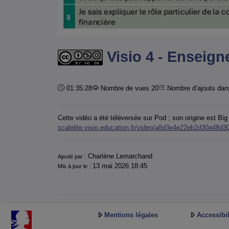
Visio 4 - Enseign
Durée :
01:35:28
Nombre de vues 20
Nombre d’ajouts dans
Cette vidéo a été téléversée sur Pod ; son origine est Bi
scalelite.visio.education.fr/video/a8d3e4e22eb2d30a48
Informations
Charlène Lemarchand
Ajouté par :
13 mai 2026 18:45
Mis à jour le :
Mentions légales
Accessibil