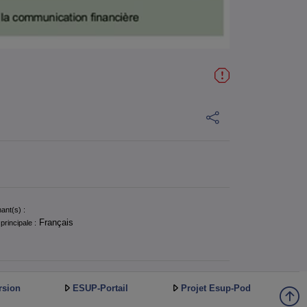
ant(s) :
Français
principale :
rsion
ESUP-Portail
Projet Esup-Pod