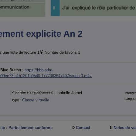
ement explicite An 2
 une liste de lecture
1
Nombre de favoris
1
g Blue Button :
https://bbb-adm-
d3099ee73fc1b1201b9540-1777383647407/video-0.m4v
Propriétaire(s) additionnel(s) :
Isabelle Jamet
Interven
Langue 
Classe virtuelle
Type :
ité : Partiellement conforme
Contact
Notes de ve