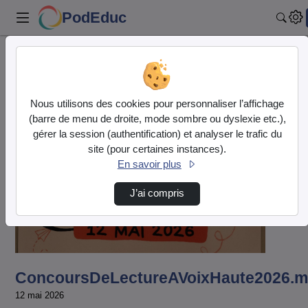
PodEduc
Rech
Accueil
Vidéos
ConcoursDeLectureAVoixHaute2026.mp4
Nous utilisons des cookies pour personnaliser l’affichage
(barre de menu de droite, mode sombre ou dyslexie etc.),
gérer la session (authentification) et analyser le trafic du
site (pour certaines instances).
En savoir plus
Lire
J’ai compris
la
vidéo
ConcoursDeLectureAVoixHaute2026.
12 mai 2026