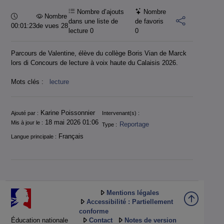
Nombre d’ajouts
Nombre
Durée :
Nombre
dans une liste de
de favoris
00:01:23
de vues 28
lecture
0
0
Parcours de Valentine, élève du collège Boris Vian de Marck
lors di Concours de lecture à voix haute du Calaisis 2026.
Mots clés :
lecture
Informations
Karine Poissonnier
Ajouté par :
Intervenant(s) :
18 mai 2026 01:06
Mis à jour le :
Reportage
Type :
Français
Langue principale :
Mentions légales
Accessibilité : Partiellement
conforme
Éducation nationale
Contact
Notes de version