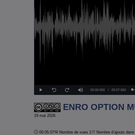
Temps
00:00:000
/
Durée
05:07:560
Lecture
Sourdine
Seek
Seek
back
forward
10
10
actuel
seconds
seconds
ENRO OPTION M
19 mai 2026
Durée :
00:05:07
Nombre de vues 1
Nombre d’ajouts dans 