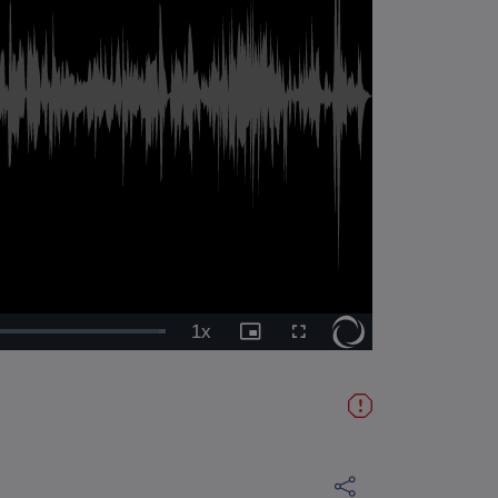
1x
Vitesse
Image
Plein
de
dans
écran
lecture
l'image