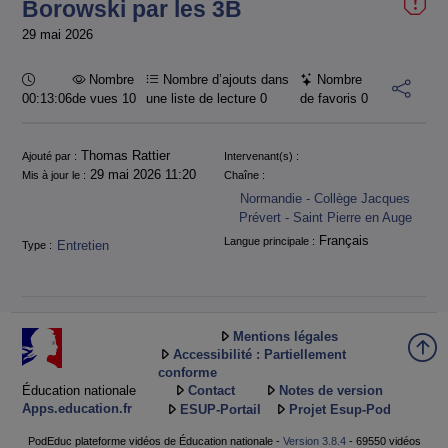
Borowski par les 3B
29 mai 2026
Durée :
Nombre
Nombre d’ajouts dans
Nombre
00:13:06
de vues 10
une liste de lecture
0
de favoris
0
Informations
Thomas Rattier
Ajouté par :
Intervenant(s) :
29 mai 2026 11:20
Mis à jour le :
Chaîne :
Normandie - Collège Jacques
Prévert - Saint Pierre en Auge
Français
Langue principale :
Entretien
Type :
Mentions légales
Accessibilité : Partiellement
conforme
Éducation nationale
Contact
Notes de version
Apps.education.fr
ESUP-Portail
Projet Esup-Pod
PodEduc plateforme vidéos de Éducation nationale -
Version 3.8.4
- 69550 vidéos