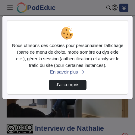
PodEduc
Rechercher
Accueil
Vidéos
Interview de Nathalie Borowski par les 3B
Nous utilisons des cookies pour personnaliser l’affichage
(barre de menu de droite, mode sombre ou dyslexie
etc.), gérer la session (authentification) et analyser le
trafic du site (pour certaines instances).
En savoir plus
J’ai compris
Lire
la
vidéo
Interview de Nathalie