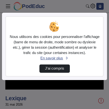
PodEduc
Rechercher
Accueil
Vidéos
Lexique
Nous utilisons des cookies pour personnaliser l’affichage
(barre de menu de droite, mode sombre ou dyslexie
etc.), gérer la session (authentification) et analyser le
trafic du site (pour certaines instances).
En savoir plus
Lire
J’ai compris
la
vidéo
Lexique
31 mai 2026