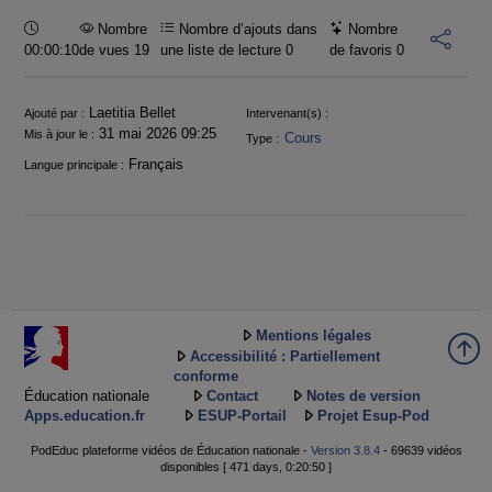
Durée :
Nombre
Nombre d’ajouts dans
Nombre
00:00:10
de vues 19
une liste de lecture
0
de favoris
0
Informations
Laetitia Bellet
Ajouté par :
Intervenant(s) :
31 mai 2026 09:25
Mis à jour le :
Cours
Type :
Français
Langue principale :
Mentions légales
Accessibilité : Partiellement
conforme
Éducation nationale
Contact
Notes de version
Apps.education.fr
ESUP-Portail
Projet Esup-Pod
PodEduc plateforme vidéos de Éducation nationale -
Version 3.8.4
- 69639 vidéos
disponibles [ 471 days, 0:20:50 ]