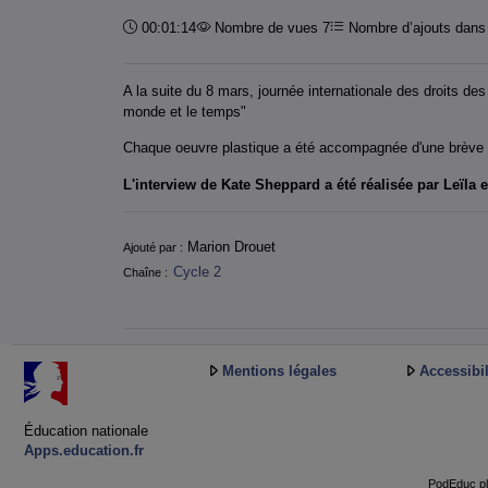
Durée :
00:01:14
Nombre de vues 7
Nombre d’ajouts dans 
A la suite du 8 mars, journée internationale des droits de
monde et le temps"
Chaque oeuvre plastique a été accompagnée d'une brève i
L'interview de Kate Sheppard a été réalisée par Leïla 
Informations
Marion Drouet
Ajouté par :
Cycle 2
Chaîne :
Mentions légales
Accessibil
Éducation nationale
Apps.education.fr
PodEduc pl