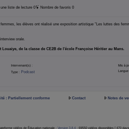
une liste de lecture
0
Nombre de favoris
0
s femmes, les élèves ont réalisé une exposition artistique "Les luttes des fem
nterview orale.
et Louaiye, de la classe de CE2B de l'école Françoise Héritier au Mans.
Intervenant(s) :
Mis à jo
Langue 
Podcast
Type :
ité : Partiellement conforme
Contact
Notes de ve
ateforme vidéos de Éducation nationale -
Version 3.8.4
- 69550 vidéos disponibles [ 470 days