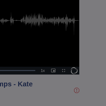
1x
Vitesse
Image
Plein
de
dans
écran
lecture
l'image
mps - Kate