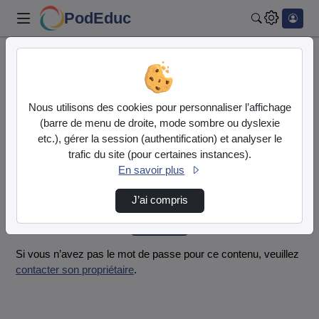
PodEduc
Rechercher
Accueil
Vidéos
Cinemagique_2026.mov
Nous utilisons des cookies pour personnaliser l’affichage
Mot de passe requis
(barre de menu de droite, mode sombre ou dyslexie
Cette vidéo est protégée par un mot de passe, veuillez le
etc.), gérer la session (authentification) et analyser le
fournir et cliquez sur envoyer.
trafic du site (pour certaines instances).
En savoir plus
Mot de passe
*
J’ai compris
Envoyer
Si vous n’avez pas le mot de passe pour ce contenu, veuillez
contacter son propriétaire
.