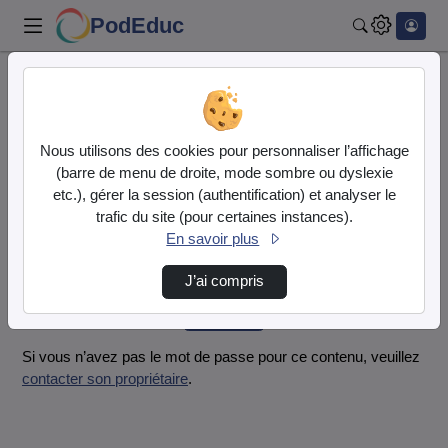
PodEduc
Rechercher
Accueil
Vidéos
AbinsKino.mp4
Nous utilisons des cookies pour personnaliser l’affichage
Mot de passe requis
(barre de menu de droite, mode sombre ou dyslexie
Cette vidéo est protégée par un mot de passe, veuillez le
etc.), gérer la session (authentification) et analyser le
fournir et cliquez sur envoyer.
trafic du site (pour certaines instances).
En savoir plus
Mot de passe
*
J’ai compris
Envoyer
Si vous n’avez pas le mot de passe pour ce contenu, veuillez
contacter son propriétaire
.