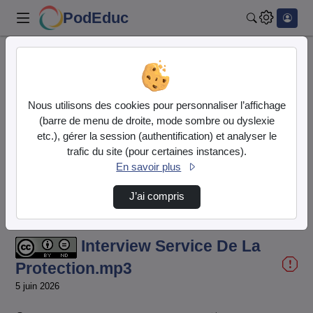
PodEduc
Rechercher
Accueil
Vidéos
Interview Service De La Protection.mp3
Nous utilisons des cookies pour personnaliser l’affichage
(barre de menu de droite, mode sombre ou dyslexie
etc.), gérer la session (authentification) et analyser le
trafic du site (pour certaines instances).
En savoir plus
J’ai compris
Temps
00:00:000
/
Durée
43:03:462
Chargé
:
Lecture
Sourdine
Image
Plein
6.56%
dans
écran
l'image
actuel
Interview Service De La
Protection.mp3
5 juin 2026