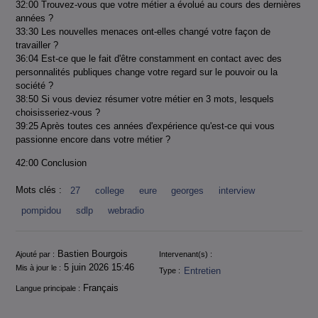
32:00 Trouvez-vous que votre métier a évolué au cours des dernières
années ?
33:30 Les nouvelles menaces ont-elles changé votre façon de
travailler ?
36:04 Est-ce que le fait d'être constamment en contact avec des
personnalités publiques change votre regard sur le pouvoir ou la
société ?
38:50 Si vous deviez résumer votre métier en 3 mots, lesquels
choisisseriez-vous ?
39:25 Après toutes ces années d'expérience qu'est-ce qui vous
passionne encore dans votre métier ?
42:00 Conclusion
Mots clés :
27
college
eure
georges
interview
pompidou
sdlp
webradio
Informations
Bastien Bourgois
Ajouté par :
Intervenant(s) :
5 juin 2026 15:46
Mis à jour le :
Entretien
Type :
Français
Langue principale :