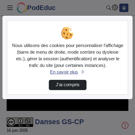
PodEduc
Rechercher
Accueil
Vidéos
Danses GS-CP
Nous utilisons des cookies pour personnaliser l’affichage
(barre de menu de droite, mode sombre ou dyslexie
etc.), gérer la session (authentification) et analyser le
trafic du site (pour certaines instances).
En savoir plus
Lire
J’ai compris
la
vidéo
Danses GS-CP
16 juin 2026