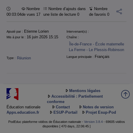
Durée :
Nombre
Nombre d’ajouts dans
Nombre
00:03:04
de vues 17
une liste de lecture
0
de favoris
0
Informations
Etienne Lorien
Ajouté par :
Intervenant(s) :
16 juin 2026 15:15
Mis à jour le :
Chaîne :
Île-de-France - École maternelle
La Ferme - Le Plessis-Robinson
Français
Langue principale :
Réunion
Type :
Mentions légales
Accessibilité : Partiellement
conforme
Éducation nationale
Contact
Notes de version
Apps.education.fr
ESUP-Portail
Projet Esup-Pod
PodEduc plateforme vidéos de Éducation nationale -
Version 3.8.4
- 69605 vidéos
disponibles [ 470 days, 22:06:45 ]