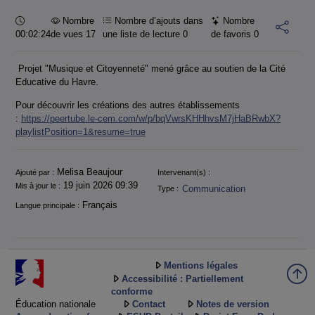
Durée :
Nombre
Nombre d’ajouts dans
Nombre
00:02:24
de vues 17
une liste de lecture
0
de favoris
0
Projet "Musique et Citoyenneté" mené grâce au soutien de la Cité
Educative du Havre.
Pour découvrir les créations des autres établissements
:
https://peertube.le-cem.com/w/p/bqVwrsKHHhvsM7jHaBRwbX?
playlistPosition=1&resume=true
Informations
Melisa Beaujour
Ajouté par :
Intervenant(s) :
19 juin 2026 09:39
Mis à jour le :
Communication
Type :
Français
Langue principale :
Mentions légales
Accessibilité : Partiellement
conforme
Éducation nationale
Contact
Notes de version