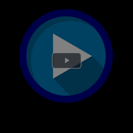
Lire
la
vidéo