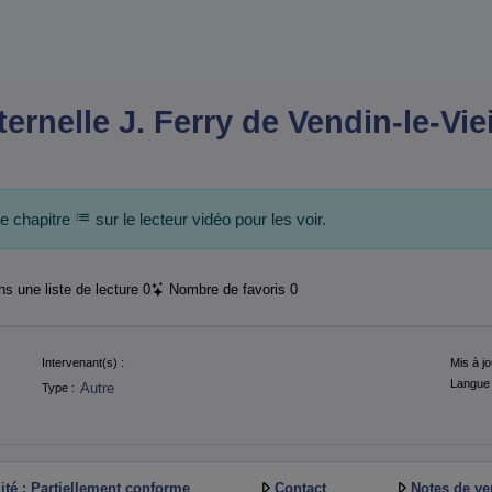
ternelle J. Ferry de Vendin-le-Vie
de chapitre
sur le lecteur vidéo pour les voir.
s une liste de lecture
0
Nombre de favoris
0
Intervenant(s) :
Mis à jo
Langue 
Autre
Type :
ité : Partiellement conforme
Contact
Notes de ve