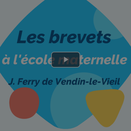
Lire
la
vidéo