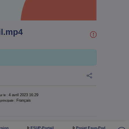
il.mp4
4 avril 2023 16:29
ur le :
Français
principale :
rsion
ESUP-Portail
Projet Esup-Pod