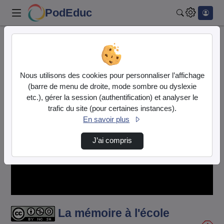
PodEduc
Rechercher
Accueil
Vidéos
La mémoire à l'école extrait Canotech.mp4
Nous utilisons des cookies pour personnaliser l’affichage
(barre de menu de droite, mode sombre ou dyslexie
etc.), gérer la session (authentification) et analyser le
trafic du site (pour certaines instances).
En savoir plus
J’ai compris
Lire
la
vidéo
La mémoire à l'école