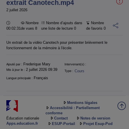
extrait Canotech.mp4
2 juillet 2026
Durée :
Nombre
Nombre d’ajouts dans
Nombre
00:02:31
de vues 8
une liste de lecture
0
de favoris
0
Un extrait de la vidéo Canotech pour présenter brièvement le
fonctionnement de la mémoire à l'école.
Informations
Frederique Mary
Ajouté par :
Intervenant(s) :
2 juillet 2026 09:39
Mis à jour le :
Cours
Type :
Français
Langue principale :
Mentions légales
Accessibilité : Partiellement
conforme
Éducation nationale
Contact
Notes de version
Apps.education.fr
ESUP-Portail
Projet Esup-Pod