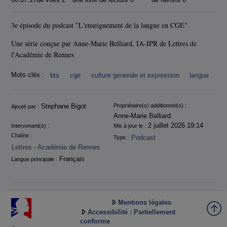
3e épisode du podcast "L'enseignement de la langue en CGE"
Une série conçue par Anne-Marie Belliard, IA-IPR de Lettres de
l'Académie de Rennes
Mots clés :
bts
cge
culture generale et expression
langue
Informations
Stephane Bigot
Propriétaire(s) additionnel(s) :
Ajouté par :
Anne-Marie Belliard
2 juillet 2026 19:14
Intervenant(s) :
Mis à jour le :
Chaîne :
Podcast
Type :
Lettres - Académie de Rennes
Français
Langue principale :
Mentions légales
Accessibilité : Partiellement
conforme