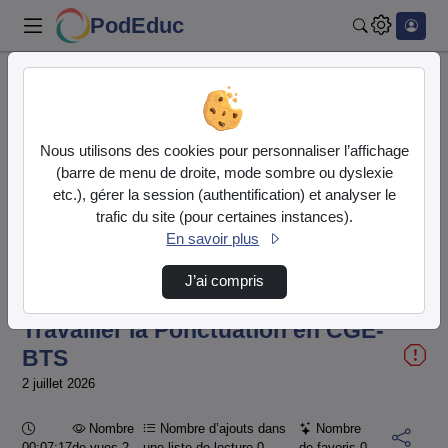
PodEduc
Rechercher
Accueil
Vidéos
Travailler la Ponctuation en CGE-BTS
Nous utilisons des cookies pour personnaliser l’affichage
(barre de menu de droite, mode sombre ou dyslexie
etc.), gérer la session (authentification) et analyser le
trafic du site (pour certaines instances).
En savoir plus
Temps
00:00:000
/
Durée
07:17:679
J’ai compris
Chargé
:
Lecture
Sourdine
Image
Plein
100.00%
dans
écran
l'image
actuel
Travailler la Ponctuation en CGE-
BTS
2 juillet 2026
Durée :
Nombre
Nombre d’ajouts dans
Nombre
00:07:17
de vues 2
une liste de lecture
0
de favoris
0