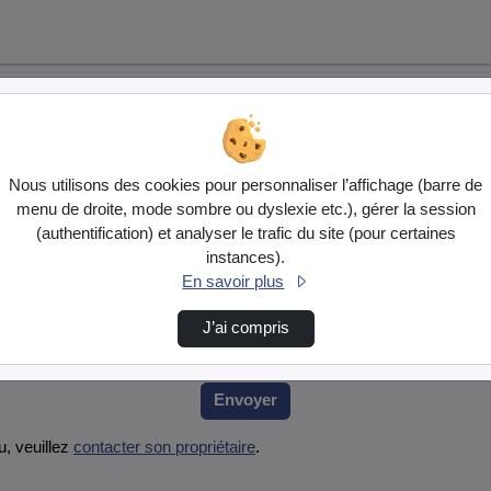
Nous utilisons des cookies pour personnaliser l’affichage (barre de
menu de droite, mode sombre ou dyslexie etc.), gérer la session
(authentification) et analyser le trafic du site (pour certaines
instances).
En savoir plus
ez le fournir et cliquez sur envoyer.
J’ai compris
Envoyer
, veuillez
contacter son propriétaire
.