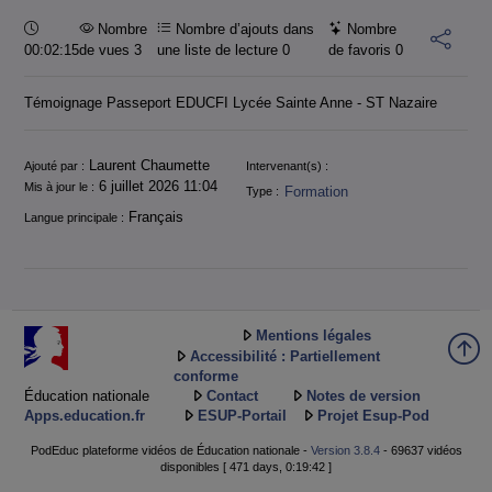
Durée :
Nombre
Nombre d’ajouts dans
Nombre
00:02:15
de vues 3
une liste de lecture
0
de favoris
0
Témoignage Passeport EDUCFI Lycée Sainte Anne - ST Nazaire
Informations
Laurent Chaumette
Ajouté par :
Intervenant(s) :
6 juillet 2026 11:04
Mis à jour le :
Formation
Type :
Français
Langue principale :
Mentions légales
Accessibilité : Partiellement
conforme
Éducation nationale
Contact
Notes de version
Apps.education.fr
ESUP-Portail
Projet Esup-Pod
PodEduc plateforme vidéos de Éducation nationale -
Version 3.8.4
- 69637 vidéos
disponibles [ 471 days, 0:19:42 ]