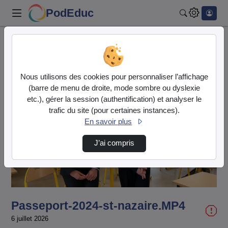
PodEduc
Rechercher
Accueil
Vidéos
Passeport-2024-st-nazaire.MP4
Nous utilisons des cookies pour personnaliser l’affichage
(barre de menu de droite, mode sombre ou dyslexie
etc.), gérer la session (authentification) et analyser le
trafic du site (pour certaines instances).
En savoir plus
Lire
J’ai compris
la
vidéo
Passeport-2024-st-nazaire.MP4
6 juillet 2026