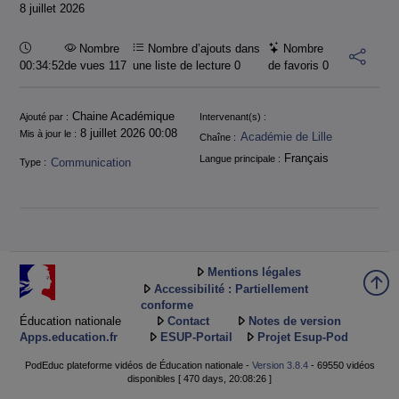
8 juillet 2026
Durée :
Nombre
Nombre d’ajouts dans
Nombre
00:34:52
de vues 117
une liste de lecture
0
de favoris
0
Informations
Chaine Académique
Ajouté par :
Intervenant(s) :
8 juillet 2026 00:08
Mis à jour le :
Académie de Lille
Chaîne :
Français
Langue principale :
Communication
Type :
Mentions légales
Accessibilité : Partiellement
conforme
Éducation nationale
Contact
Notes de version
Apps.education.fr
ESUP-Portail
Projet Esup-Pod
PodEduc plateforme vidéos de Éducation nationale -
Version 3.8.4
- 69550 vidéos
disponibles [ 470 days, 20:08:26 ]