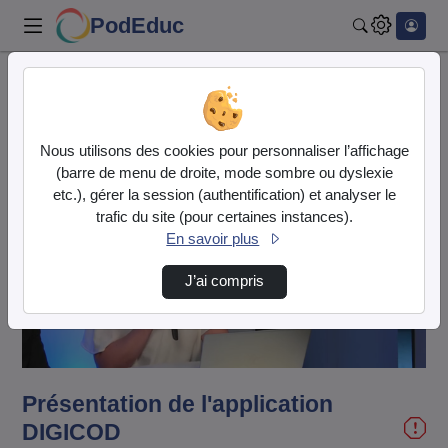
PodEduc
Rechercher
Accueil
Vidéos
Présentation de l'application DIGICOD
Nous utilisons des cookies pour personnaliser l’affichage
(barre de menu de droite, mode sombre ou dyslexie
etc.), gérer la session (authentification) et analyser le
trafic du site (pour certaines instances).
En savoir plus
Lire
J’ai compris
la
vidéo
Présentation de l'application
DIGICOD