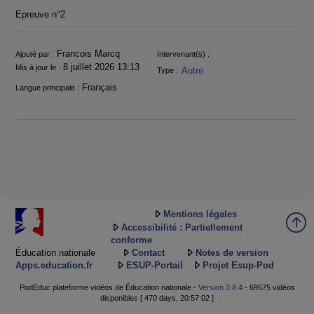
Epreuve n°2
Informations
Francois Marcq
Ajouté par :
Intervenant(s) :
8 juillet 2026 13:13
Mis à jour le :
Autre
Type :
Français
Langue principale :
Mentions légales
Accessibilité : Partiellement
conforme
Éducation nationale
Contact
Notes de version
Apps.education.fr
ESUP-Portail
Projet Esup-Pod
PodEduc plateforme vidéos de Éducation nationale -
Version 3.8.4
- 69575 vidéos
disponibles [ 470 days, 20:57:02 ]