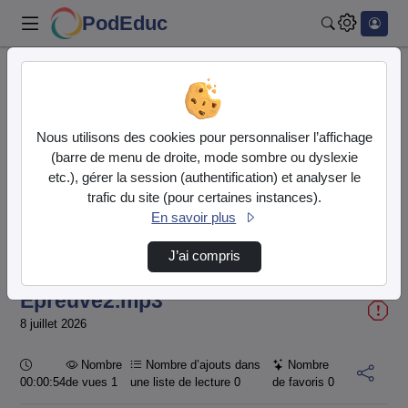
PodEduc
Rechercher
Accueil
Vidéos
Epreuve2.mp3
Nous utilisons des cookies pour personnaliser l’affichage
(barre de menu de droite, mode sombre ou dyslexie
etc.), gérer la session (authentification) et analyser le
trafic du site (pour certaines instances).
En savoir plus
Temps
00:00:000
/
Durée
00:54:988
J’ai compris
Chargé
:
Lecture
Sourdine
Image
Plein
100.00%
dans
écran
l'image
actuel
Epreuve2.mp3
8 juillet 2026
Durée :
Nombre
Nombre d’ajouts dans
Nombre
00:00:54
de vues 1
une liste de lecture
0
de favoris
0