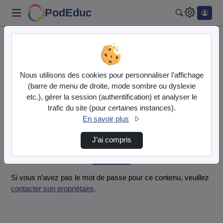
PodEduc
Rechercher
Accueil
Vidéos
THEO ET LEON.mp4
Nous utilisons des cookies pour personnaliser l’affichage
Mot de passe requis
(barre de menu de droite, mode sombre ou dyslexie
Cette vidéo est protégée par un mot de passe, veuillez le
etc.), gérer la session (authentification) et analyser le
fournir et cliquez sur envoyer.
trafic du site (pour certaines instances).
En savoir plus
Mot de passe
*
J’ai compris
Envoyer
Si vous n’avez pas le mot de passe pour ce contenu, veuillez
contacter son propriétaire
.