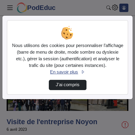
PodEduc
Rechercher
Accueil
Vidéos
Visite de l'entreprise Noyon
Nous utilisons des cookies pour personnaliser l’affichage
(barre de menu de droite, mode sombre ou dyslexie
etc.), gérer la session (authentification) et analyser le
trafic du site (pour certaines instances).
En savoir plus
Lire
J’ai compris
la
vidéo
Visite de l'entreprise Noyon
6 avril 2023