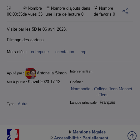
Durée :
Nombre
Nombre d’ajouts dans
Nombre
00:00:35
de vues 33
une liste de lecture
0
de favoris
0
Visite par les 5D le 06 avril 2023.
Filmage des cartons
Mots clés :
entreprise
orientation
rep
Informations
Intervenant(s) :
Antonella Simon
Ajouté par :
9 avril 2023 17:13
Mis à jour le :
Chaîne :
Normandie - Collège Jean Monnet
- Flers
Français
Langue principale :
Autre
Type :
Mentions légales
Accessibilité : Partiellement