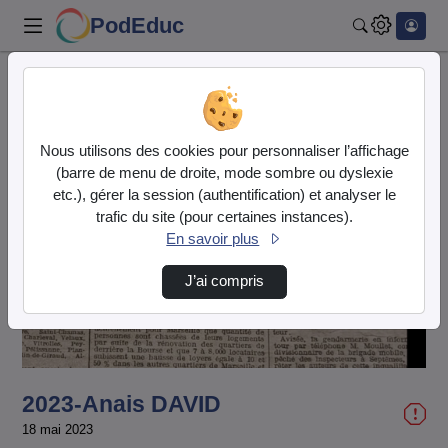
PodEduc
Rechercher
Accueil
Vidéos
2023-Anais DAVID
Nous utilisons des cookies pour personnaliser l’affichage
(barre de menu de droite, mode sombre ou dyslexie
etc.), gérer la session (authentification) et analyser le
trafic du site (pour certaines instances).
En savoir plus
Lire
J’ai compris
la
vidéo
2023-Anais DAVID
18 mai 2023