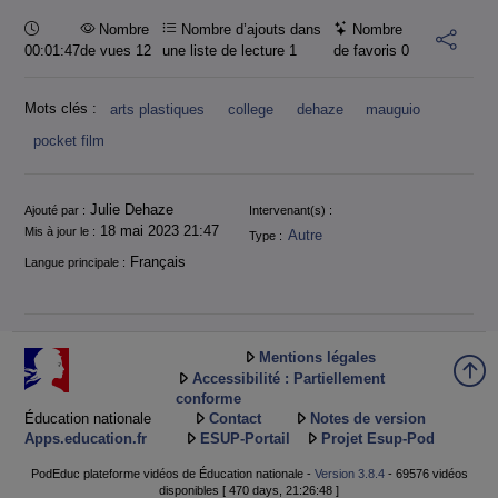
Durée :
Nombre
Nombre d’ajouts dans
Nombre
00:01:47
de vues 12
une liste de lecture
1
de favoris
0
Mots clés :
arts plastiques
college
dehaze
mauguio
pocket film
Informations
Julie Dehaze
Ajouté par :
Intervenant(s) :
18 mai 2023 21:47
Mis à jour le :
Autre
Type :
Français
Langue principale :
Mentions légales
Accessibilité : Partiellement
conforme
Éducation nationale
Contact
Notes de version
Apps.education.fr
ESUP-Portail
Projet Esup-Pod
PodEduc plateforme vidéos de Éducation nationale -
Version 3.8.4
- 69576 vidéos
disponibles [ 470 days, 21:26:48 ]