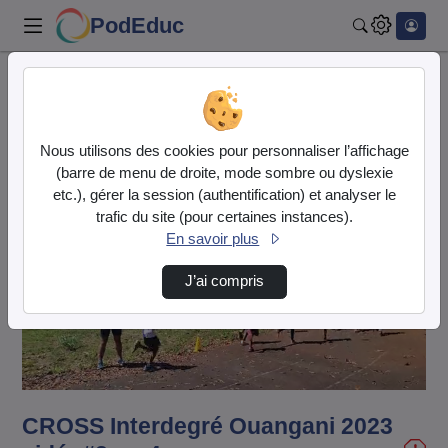
PodEduc
Rechercher
Accueil
Vidéos
CROSS Interdegré Ouangani 2023 vidéo#2.mp4
Nous utilisons des cookies pour personnaliser l’affichage
(barre de menu de droite, mode sombre ou dyslexie
etc.), gérer la session (authentification) et analyser le
trafic du site (pour certaines instances).
En savoir plus
J’ai compris
Lire
la
vidéo
CROSS Interdegré Ouangani 2023