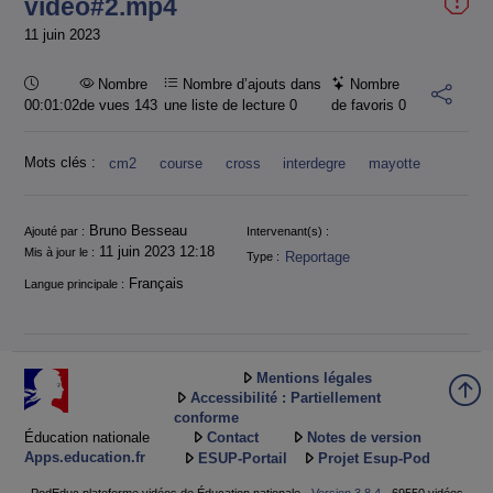
vidéo#2.mp4
11 juin 2023
Durée :
Nombre
Nombre d’ajouts dans
Nombre
00:01:02
de vues 143
une liste de lecture
0
de favoris
0
Mots clés :
cm2
course
cross
interdegre
mayotte
Informations
Bruno Besseau
Ajouté par :
Intervenant(s) :
11 juin 2023 12:18
Mis à jour le :
Reportage
Type :
Français
Langue principale :
Mentions légales
Accessibilité : Partiellement
conforme
Éducation nationale
Contact
Notes de version
Apps.education.fr
ESUP-Portail
Projet Esup-Pod
PodEduc plateforme vidéos de Éducation nationale -
Version 3.8.4
- 69550 vidéos