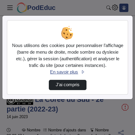
PodEduc
Rechercher
Accueil
Vidéos
La Corée du Sud - 2e partie (2022-23)
This
Nous utilisons des cookies pour personnaliser l’affichage
is
a
(barre de menu de droite, mode sombre ou dyslexie
modal
window.
etc.), gérer la session (authentification) et analyser le
trafic du site (pour certaines instances).
En savoir plus
J’ai compris
La Corée du Sud - 2e
partie (2022-23)
14 juin 2023
Durée :
Nombre
Nombre d’ajouts dans
Nombre