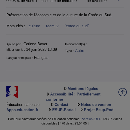
00:03:47
de vues 1
une liste de lecture
0
de favoris
0
Présentation de l'économie et de la culture de la Corée du Sud.
Mots clés :
culture
team jv
“coree du sud”
Informations
Corinne Boyer
Ajouté par :
Intervenant(s) :
14 juin 2023 13:39
Mis à jour le :
Autre
Type :
Français
Langue principale :
Mentions légales
Accessibilité : Partiellement
conforme
Éducation nationale
Contact
Notes de version
Apps.education.fr
ESUP-Portail
Projet Esup-Pod
PodEduc plateforme vidéos de Éducation nationale -
Version 3.8.4
- 69607 vidéos
disponibles [ 470 days, 23:54:05 ]