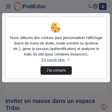
PodEduc
Rechercher
Accueil
Vidéos
Inviter en masse dans un espace Tribu
Nous utilisons des cookies pour personnaliser l’affichage
(barre de menu de droite, mode sombre ou dyslexie
etc.), gérer la session (authentification) et analyser le
trafic du site (pour certaines instances).
En savoir plus
Lire
J’ai compris
la
vidéo
Inviter en masse dans un espace
Tribu