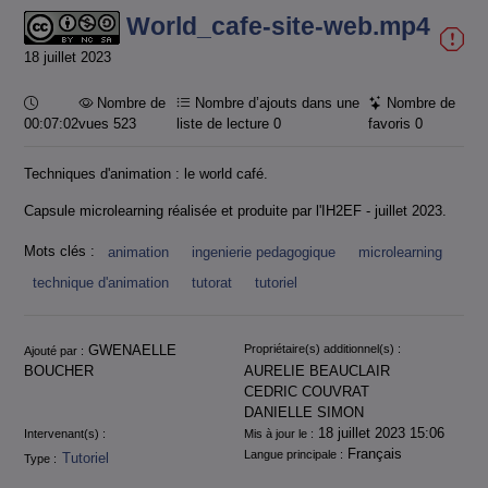
World_cafe-site-web.mp4
18 juillet 2023
Durée :
Nombre de
Nombre d’ajouts dans une
Nombre de
00:07:02
vues 523
liste de lecture
0
favoris
0
Techniques d'animation : le world café.
Capsule microlearning réalisée et produite par l'IH2EF - juillet 2023.
Mots clés :
animation
ingenierie pedagogique
microlearning
technique d'animation
tutorat
tutoriel
Informations
GWENAELLE
Propriétaire(s) additionnel(s) :
Ajouté par :
BOUCHER
AURELIE BEAUCLAIR
CEDRIC COUVRAT
DANIELLE SIMON
18 juillet 2023 15:06
Intervenant(s) :
Mis à jour le :
Français
Langue principale :
Tutoriel
Type :