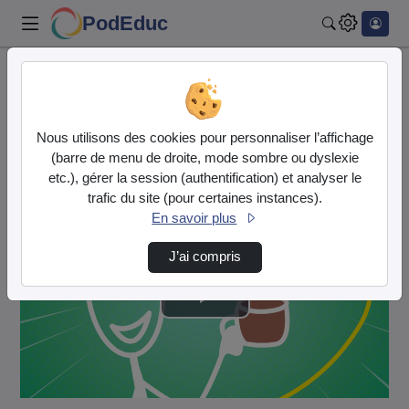
PodEduc
Rechercher
Accueil
Vidéos
World_cafe-site-web.mp4
Nous utilisons des cookies pour personnaliser l’affichage
Cette vidéo est en mode
brouillon
.
(barre de menu de droite, mode sombre ou dyslexie
etc.), gérer la session (authentification) et analyser le
trafic du site (pour certaines instances).
En savoir plus
J’ai compris
Lire
la
vidéo