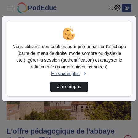
PodEduc
Rechercher
Accueil
Vidéos
L'offre pédagogique de l'abbaye de Cluny (71)
Nous utilisons des cookies pour personnaliser l’affichage
(barre de menu de droite, mode sombre ou dyslexie
etc.), gérer la session (authentification) et analyser le
trafic du site (pour certaines instances).
En savoir plus
J’ai compris
Lire
la
vidéo
L'offre pédagogique de l'abbaye