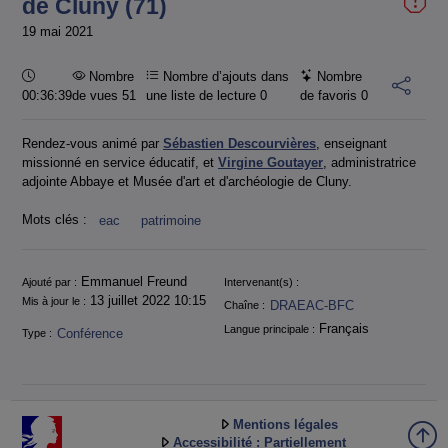
de Cluny (71)
19 mai 2021
Durée :
Nombre
Nombre d’ajouts dans
Nombre
00:36:39
de vues 51
une liste de lecture
0
de favoris
0
Rendez-vous animé par
Sébastien Descourvières
, enseignant
missionné en service éducatif, et
Virgine Goutayer
, administratrice
adjointe Abbaye et Musée d'art et d'archéologie de Cluny.
Mots clés :
eac
patrimoine
Informations
Emmanuel Freund
Ajouté par :
Intervenant(s) :
13 juillet 2022 10:15
Mis à jour le :
DRAEAC-BFC
Chaîne :
Français
Langue principale :
Conférence
Type :
Mentions légales
Accessibilité : Partiellement