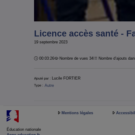
Licence accès santé - Fa
19 septembre 2023
Durée :
00:03:26
Nombre de vues 34
Nombre d’ajouts dans
Informations
Lucile FORTIER
Ajouté par :
Autre
Type :
Mentions légales
Accessibil
Éducation nationale
Apps.education.fr