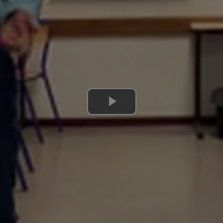
Lire
la
vidéo