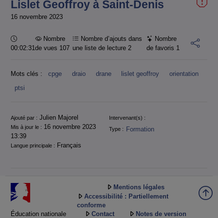
Lislet Geoffroy à Saint-Denis
16 novembre 2023
Durée :
Nombre
Nombre d’ajouts dans
Nombre
00:02:31
de vues 107
une liste de lecture
2
de favoris
1
Mots clés :
cpge
draio
drane
lislet geoffroy
orientation
ptsi
Informations
Julien Majorel
Ajouté par :
Intervenant(s) :
16 novembre 2023
Mis à jour le :
Formation
Type :
13:39
Français
Langue principale :
Mentions légales
Accessibilité : Partiellement
conforme
Éducation nationale
Contact
Notes de version