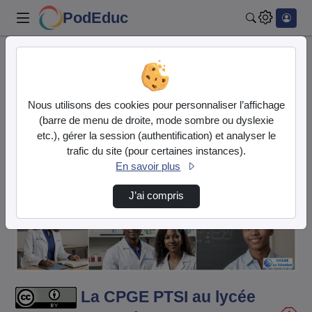
PodEduc
Rechercher
Accueil
Vidéos
La CPGE PTSI au lycée Lislet Geoffroy à Sain…
Nous utilisons des cookies pour personnaliser l’affichage
(barre de menu de droite, mode sombre ou dyslexie
etc.), gérer la session (authentification) et analyser le
trafic du site (pour certaines instances).
En savoir plus
J’ai compris
Lire
la
vidéo
La CPGE PTSI au lycée