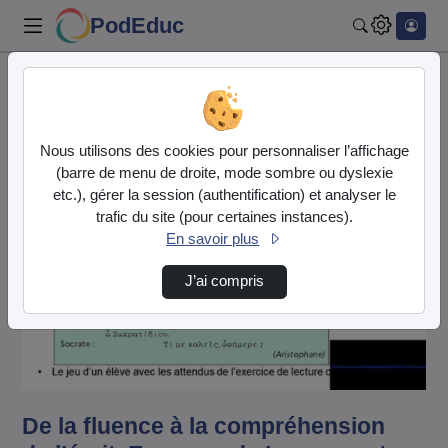
PodEduc
Rechercher
Accueil
Vidéos
De la fluence à la compréhension de l’écrit.…
Nous utilisons des cookies pour personnaliser l’affichage
(barre de menu de droite, mode sombre ou dyslexie
etc.), gérer la session (authentification) et analyser le
trafic du site (pour certaines instances).
En savoir plus
J’ai compris
Lire
la
vidéo
De la fluence à la compréhension