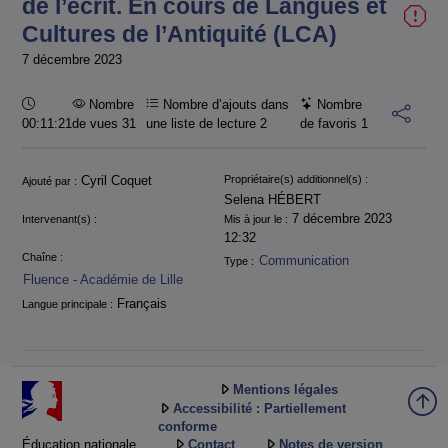
de l’écrit. En cours de Langues et
Cultures de l’Antiquité (LCA)
7 décembre 2023
Durée :
Nombre
Nombre d’ajouts dans
Nombre
00:11:21
de vues 31
une liste de lecture
2
de favoris
1
Informations
Cyril Coquet
Propriétaire(s) additionnel(s) :
Ajouté par :
Selena HÉBERT
7 décembre 2023
Intervenant(s) :
Mis à jour le :
12:32
Chaîne :
Communication
Type :
Fluence - Académie de Lille
Français
Langue principale :
Mentions légales
Accessibilité : Partiellement
conforme
Éducation nationale
Contact
Notes de version