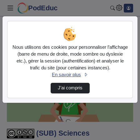
PodEduc
Rechercher
Accueil
Vidéos
(SUB) Sciences Cognitives - Qu’a-t-on dans l…
Nous utilisons des cookies pour personnaliser l’affichage
(barre de menu de droite, mode sombre ou dyslexie
etc.), gérer la session (authentification) et analyser le
trafic du site (pour certaines instances).
En savoir plus
J’ai compris
Lire
la
vidéo
(SUB) Sciences