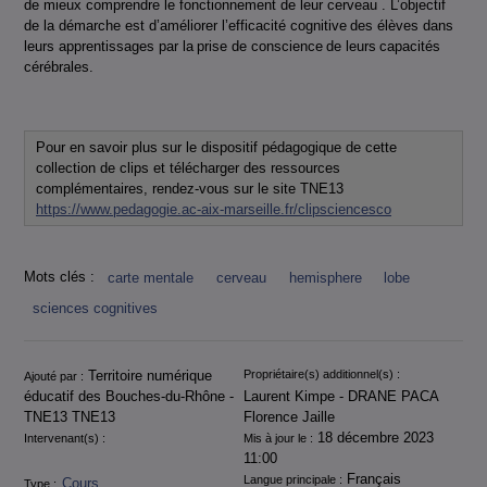
de mieux comprendre le fonctionnement de leur cerveau . L’objectif
de la démarche est d’améliorer l’efficacité cognitive des élèves dans
leurs apprentissages par la prise de conscience de leurs capacités
cérébrales.
Pour en savoir plus sur le dispositif pédagogique de cette
collection de clips et télécharger des ressources
complémentaires, rendez-vous sur le site TNE13
https://www.pedagogie.ac-aix-marseille.fr/clipsciencesco
Mots clés :
carte mentale
cerveau
hemisphere
lobe
sciences cognitives
Informations
Territoire numérique
Propriétaire(s) additionnel(s) :
Ajouté par :
éducatif des Bouches-du-Rhône -
Laurent Kimpe - DRANE PACA
TNE13 TNE13
Florence Jaille
18 décembre 2023
Intervenant(s) :
Mis à jour le :
11:00
Français
Langue principale :
Cours
Type :