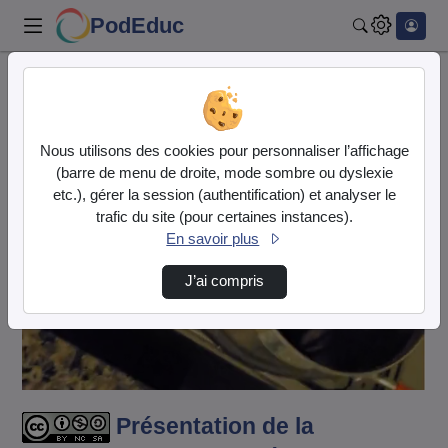
PodEduc
Rechercher
Accueil
Vidéos
Présentation de la seconde famille des métie…
Nous utilisons des cookies pour personnaliser l’affichage
(barre de menu de droite, mode sombre ou dyslexie
etc.), gérer la session (authentification) et analyser le
trafic du site (pour certaines instances).
En savoir plus
J’ai compris
Lire
la
vidéo
Présentation de la