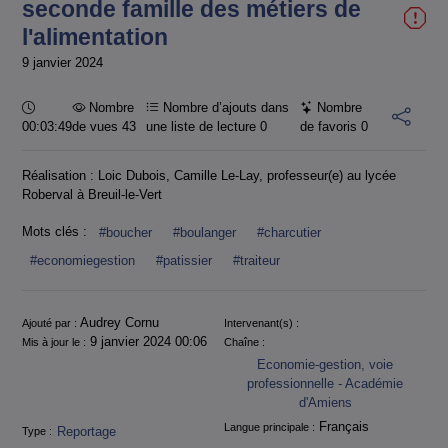
seconde famille des métiers de
l'alimentation
9 janvier 2024
Durée :
Nombre
Nombre d’ajouts dans
Nombre
00:03:49
de vues 43
une liste de lecture
0
de favoris
0
Réalisation : Loic Dubois, Camille Le-Lay, professeur(e) au lycée
Roberval à Breuil-le-Vert
Mots clés :
#boucher
#boulanger
#charcutier
#economiegestion
#patissier
#traiteur
Informations
Audrey Cornu
Ajouté par :
Intervenant(s) :
9 janvier 2024 00:06
Mis à jour le :
Chaîne :
Economie-gestion, voie
professionnelle - Académie
d'Amiens
Français
Langue principale :
Reportage
Type :