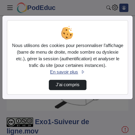
PodEduc
Rechercher
Accueil
Vidéos
Exo1-Suiveur de ligne.mov
Nous utilisons des cookies pour personnaliser l’affichage
(barre de menu de droite, mode sombre ou dyslexie
etc.), gérer la session (authentification) et analyser le
trafic du site (pour certaines instances).
En savoir plus
Lire
J’ai compris
la
vidéo
Exo1-Suiveur de
ligne.mov