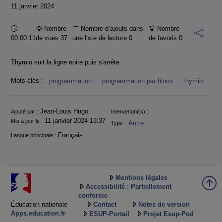
11 janvier 2024
Durée :
Nombre
Nombre d’ajouts dans
Nombre
00:00:11
de vues 37
une liste de lecture
0
de favoris
0
Thymio suit la ligne noire puis s'arrête.
Mots clés :
programmation
programmation par blocs
thymio
Informations
Jean-Louis Hugo
Ajouté par :
Intervenant(s) :
11 janvier 2024 13:37
Mis à jour le :
Autre
Type :
Français
Langue principale :
Mentions légales
Accessibilité : Partiellement
conforme
Éducation nationale
Contact
Notes de version
Apps.education.fr
ESUP-Portail
Projet Esup-Pod