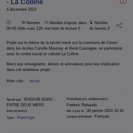
- La Colline
4 décembre 2023
Durée :
Nombre
Nombre d’ajouts dans
Nombre
00:05:19
de vues 129
une liste de lecture
0
de favoris
0
Projet sur le thème de la laïcité mené sur la commune de Cenon
dans les écoles Camille Maumey et René Cassagne, en partenariat
avec le centre social et culturel La Colline.
Merci aux enseignants, élèves et animateurs pour leur implication
dans cet ambitieux projet.
Mots clés :
laicite
Informations
IEN33-06 IEN33 -
Propriétaire(s) additionnel(s) :
Ajouté par :
ENTRE DEUX MERS
Frederic Rebaudo
30 janvier 2024 10:10
Intervenant(s) :
Mis à jour le :
Français
Langue principale :
Reportage
Type :