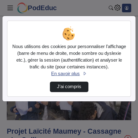
PodEduc
Rechercher
Accueil
Vidéos
Projet Laïcité Maumey - Cassagne - La Colline
Nous utilisons des cookies pour personnaliser l’affichage
(barre de menu de droite, mode sombre ou dyslexie
etc.), gérer la session (authentification) et analyser le
trafic du site (pour certaines instances).
En savoir plus
J’ai compris
Lire
la
vidéo
Projet Laïcité Maumey - Cassagne