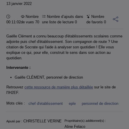
13 janvier 2022
Durée :
Nombre
Nombre d’ajouts dans
Nombre
00:11:02
de vues 70
une liste de lecture
0
de favoris
0
Gaëlle Clément a connu beaucoup d'établissements scolaires comme
adjointe puis chef d'établissement. Son compagnon de route ? Une
citation de Socrate qui l'aide à analyser son quotidien ! Elle vous
explique ce qui, pour elle, construit le sens dans son action au
quotidien.
Intervenante :
Gaëlle CLÉMENT, personnel de direction
Retrouvez
cette ressource de manière plus détaillée
sur le site de
l'IH2EF.
Mots clés :
chef d'etablissement
eple
personnel de direction
Informations
CHRISTELLE VERINE
Propriétaire(s) additionnel(s) :
Ajouté par :
Aline Felaco