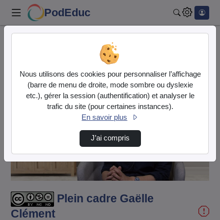
PodEduc
Rechercher
Accueil
Vidéos
Plein cadre Gaëlle Clément
Nous utilisons des cookies pour personnaliser l’affichage
(barre de menu de droite, mode sombre ou dyslexie
etc.), gérer la session (authentification) et analyser le
trafic du site (pour certaines instances).
En savoir plus
Lire
J’ai compris
la
vidéo
Plein cadre Gaëlle
Clément