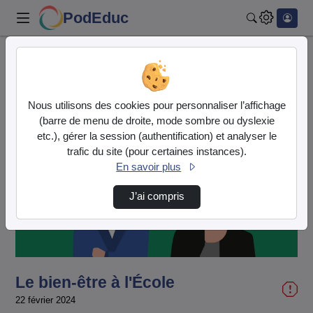
PodEduc
Rechercher
Accueil
Vidéos
Le bien-être à l'École
Nous utilisons des cookies pour personnaliser l’affichage
(barre de menu de droite, mode sombre ou dyslexie
etc.), gérer la session (authentification) et analyser le
trafic du site (pour certaines instances).
En savoir plus
Lire
J’ai compris
la
vidéo
Le bien-être à l'École
22 février 2024