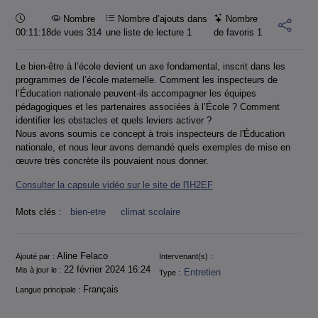
Durée :
Nombre
Nombre d’ajouts dans
Nombre
00:11:18
de vues 314
une liste de lecture
1
de favoris
1
Le bien-être à l’école devient un axe fondamental, inscrit dans les
programmes de l’école maternelle. Comment les inspecteurs de
l’Éducation nationale peuvent-ils accompagner les équipes
pédagogiques et les partenaires associées à l’École ? Comment
identifier les obstacles et quels leviers activer ?
Nous avons soumis ce concept à trois inspecteurs de l'Éducation
nationale, et nous leur avons demandé quels exemples de mise en
œuvre très concrète ils pouvaient nous donner.
Consulter la capsule vidéo sur le site de l'IH2EF
Mots clés :
bien-etre
climat scolaire
Informations
Aline Felaco
Ajouté par :
Intervenant(s) :
22 février 2024 16:24
Mis à jour le :
Entretien
Type :
Français
Langue principale :