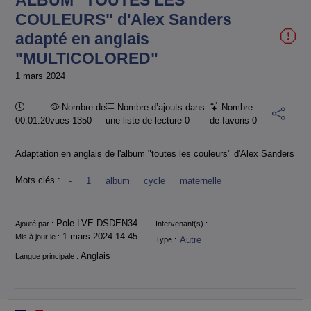
ALBUM "TOUTES LES
COULEURS" d'Alex Sanders
adapté en anglais
"MULTICOLORED"
1 mars 2024
Durée :
Nombre de
Nombre d’ajouts dans
Nombre
00:01:20
vues 1350
une liste de lecture
0
de favoris
0
Adaptation en anglais de l'album "toutes les couleurs" d'Alex Sanders
Mots clés :
-
1
album
cycle
maternelle
Informations
Pole LVE DSDEN34
Ajouté par :
Intervenant(s) :
1 mars 2024 14:45
Mis à jour le :
Autre
Type :
Anglais
Langue principale :