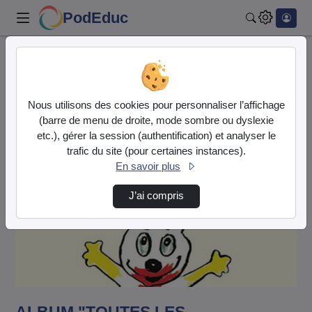
PodEduc
Rechercher
Accueil
Vidéos
ALBUM "TOUTES LES COULEURS" d'Alex Sanders
Nous utilisons des cookies pour personnaliser l’affichage
a…
(barre de menu de droite, mode sombre ou dyslexie
etc.), gérer la session (authentification) et analyser le
trafic du site (pour certaines instances).
En savoir plus
J’ai compris
Lire
la
vidéo