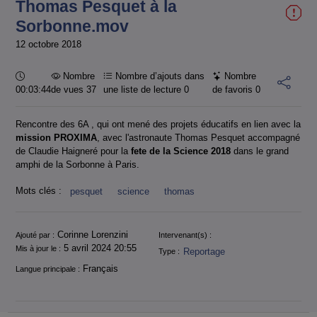
Thomas Pesquet à la
Sorbonne.mov
12 octobre 2018
Durée :
Nombre
Nombre d’ajouts dans
Nombre
00:03:44
de vues 37
une liste de lecture
0
de favoris
0
Rencontre des 6A , qui ont mené des projets éducatifs en lien avec la
mission PROXIMA
, avec l'astronaute Thomas Pesquet accompagné
de Claudie Haigneré pour la
fete de la Science 2018
dans le grand
amphi de la Sorbonne à Paris.
Mots clés :
pesquet
science
thomas
Informations
Corinne Lorenzini
Ajouté par :
Intervenant(s) :
5 avril 2024 20:55
Mis à jour le :
Reportage
Type :
Français
Langue principale :