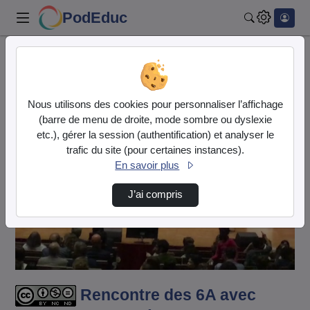
PodEduc
Rechercher
Accueil
Vidéos
Rencontre des 6A avec Thomas Pesquet à la So…
Nous utilisons des cookies pour personnaliser l’affichage
(barre de menu de droite, mode sombre ou dyslexie
etc.), gérer la session (authentification) et analyser le
trafic du site (pour certaines instances).
En savoir plus
J’ai compris
Lire
la
vidéo
Rencontre des 6A avec