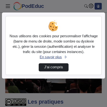
PodEduc
Rechercher
Accueil
Vidéos
Les pratiques informationnelles des adolesce…
Nous utilisons des cookies pour personnaliser l’affichage
(barre de menu de droite, mode sombre ou dyslexie
etc.), gérer la session (authentification) et analyser le
trafic du site (pour certaines instances).
En savoir plus
J’ai compris
Lire
la
vidéo
Les pratiques