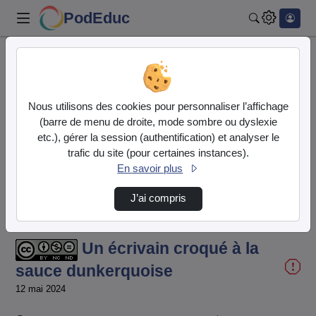
PodEduc
Rechercher
Accueil
Vidéos
Un écrivain croqué à la sauce dunkerquoise
Nous utilisons des cookies pour personnaliser l’affichage
(barre de menu de droite, mode sombre ou dyslexie
etc.), gérer la session (authentification) et analyser le
trafic du site (pour certaines instances).
En savoir plus
J’ai compris
Temps
00:00:000
/
Durée
12:28:933
Chargé
:
Lecture
Sourdine
Image
Plein
17.28%
dans
écran
l'image
actuel
Un écrivain croqué à la
sauce dunkerquoise
12 mai 2024