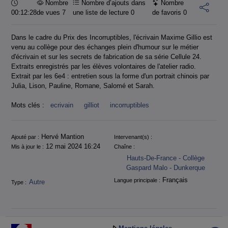
Durée :
Nombre
Nombre d’ajouts dans
Nombre
00:12:28
de vues 7
une liste de lecture
0
de favoris
0
Dans le cadre du Prix des Incorruptibles, l'écrivain Maxime Gillio est
venu au collège pour des échanges plein d'humour sur le métier
d'écrivain et sur les secrets de fabrication de sa série Cellule 24.
Extraits enregistrés par les élèves volontaires de l'atelier radio.
Extrait par les 6e4 : entretien sous la forme d'un portrait chinois par
Julia, Lison, Pauline, Romane, Salomé et Sarah.
Mots clés :
ecrivain
gilliot
incorruptibles
Informations
Hervé Mantion
Ajouté par :
Intervenant(s) :
12 mai 2024 16:24
Mis à jour le :
Chaîne :
Hauts-De-France - Collège
Gaspard Malo - Dunkerque
Français
Langue principale :
Autre
Type :