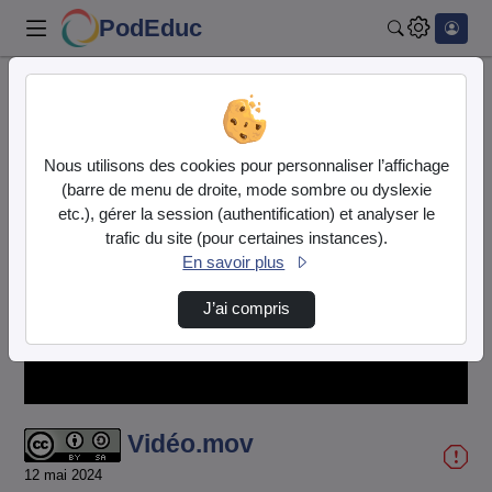
PodEduc
Rechercher
Accueil
Vidéos
Vidéo.mov
Nous utilisons des cookies pour personnaliser l’affichage
(barre de menu de droite, mode sombre ou dyslexie
etc.), gérer la session (authentification) et analyser le
trafic du site (pour certaines instances).
En savoir plus
Lire
J’ai compris
la
vidéo
Vidéo.mov
12 mai 2024