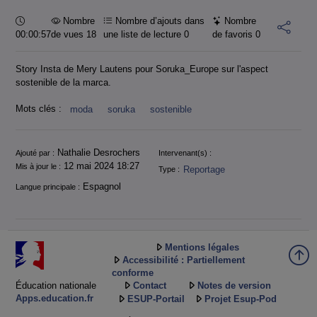
Durée :
Nombre
Nombre d’ajouts dans
Nombre
00:00:57
de vues 18
une liste de lecture
0
de favoris
0
Story Insta de Mery Lautens pour Soruka_Europe sur l'aspect
sostenible de la marca.
Mots clés :
moda
soruka
sostenible
Informations
Nathalie Desrochers
Ajouté par :
Intervenant(s) :
12 mai 2024 18:27
Mis à jour le :
Reportage
Type :
Espagnol
Langue principale :
Mentions légales
Accessibilité : Partiellement
conforme
Éducation nationale
Contact
Notes de version
Apps.education.fr
ESUP-Portail
Projet Esup-Pod