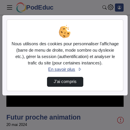
PodEduc
Rechercher
Accueil
Vidéos
Futur proche animation
Nous utilisons des cookies pour personnaliser l’affichage
(barre de menu de droite, mode sombre ou dyslexie
etc.), gérer la session (authentification) et analyser le
trafic du site (pour certaines instances).
En savoir plus
Lire
J’ai compris
la
vidéo
Futur proche animation
20 mai 2024