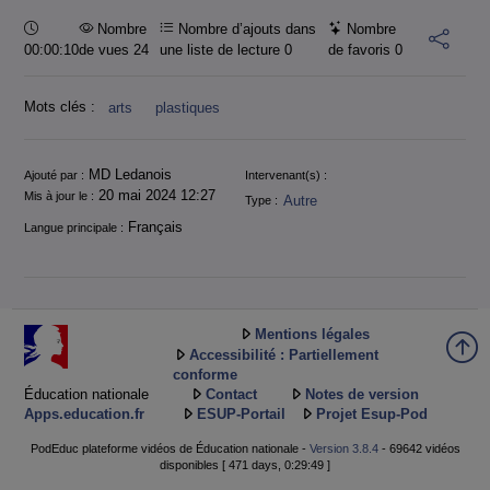
Durée :
Nombre
Nombre d’ajouts dans
Nombre
00:00:10
de vues 24
une liste de lecture
0
de favoris
0
Mots clés :
arts
plastiques
Informations
MD Ledanois
Ajouté par :
Intervenant(s) :
20 mai 2024 12:27
Mis à jour le :
Autre
Type :
Français
Langue principale :
Mentions légales
Accessibilité : Partiellement
conforme
Éducation nationale
Contact
Notes de version
Apps.education.fr
ESUP-Portail
Projet Esup-Pod
PodEduc plateforme vidéos de Éducation nationale -
Version 3.8.4
- 69642 vidéos
disponibles [ 471 days, 0:29:49 ]